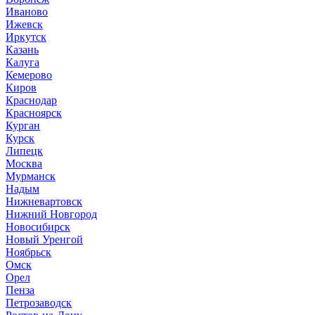
Иваново
Ижевск
Иркутск
Казань
Калуга
Кемерово
Киров
Краснодар
Красноярск
Курган
Курск
Липецк
Москва
Мурманск
Надым
Нижневартовск
Нижний Новгород
Новосибирск
Новый Уренгой
Ноябрьск
Омск
Орел
Пенза
Петрозаводск