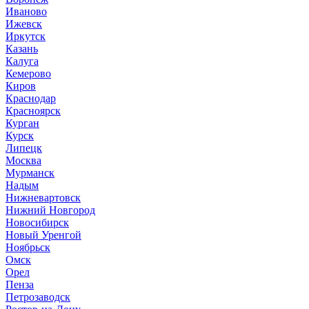
Иваново
Ижевск
Иркутск
Казань
Калуга
Кемерово
Киров
Краснодар
Красноярск
Курган
Курск
Липецк
Москва
Мурманск
Надым
Нижневартовск
Нижний Новгород
Новосибирск
Новый Уренгой
Ноябрьск
Омск
Орел
Пенза
Петрозаводск