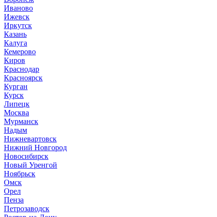
Иваново
Ижевск
Иркутск
Казань
Калуга
Кемерово
Киров
Краснодар
Красноярск
Курган
Курск
Липецк
Москва
Мурманск
Надым
Нижневартовск
Нижний Новгород
Новосибирск
Новый Уренгой
Ноябрьск
Омск
Орел
Пенза
Петрозаводск