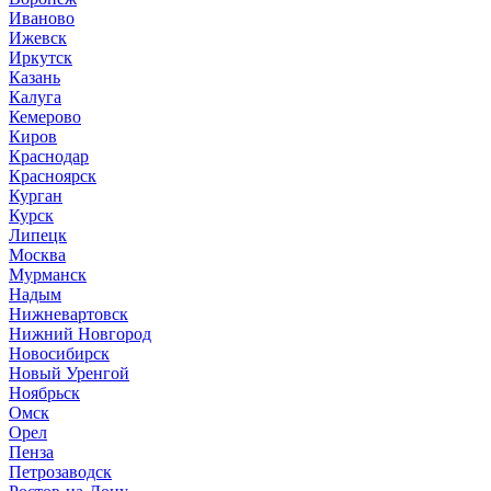
Иваново
Ижевск
Иркутск
Казань
Калуга
Кемерово
Киров
Краснодар
Красноярск
Курган
Курск
Липецк
Москва
Мурманск
Надым
Нижневартовск
Нижний Новгород
Новосибирск
Новый Уренгой
Ноябрьск
Омск
Орел
Пенза
Петрозаводск