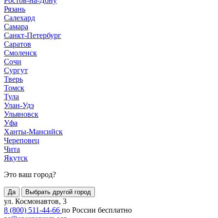
Ростов-на-Дону
Рязань
Салехард
Самара
Санкт-Петербург
Саратов
Смоленск
Сочи
Сургут
Тверь
Томск
Тула
Улан-Удэ
Ульяновск
Уфа
Ханты-Мансийск
Череповец
Чита
Якутск
Это ваш город?
Да
Выбрать другой город
ул. Космонавтов, 3
8 (800) 511-44-66
по России бесплатно