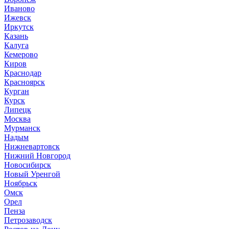
Иваново
Ижевск
Иркутск
Казань
Калуга
Кемерово
Киров
Краснодар
Красноярск
Курган
Курск
Липецк
Москва
Мурманск
Надым
Нижневартовск
Нижний Новгород
Новосибирск
Новый Уренгой
Ноябрьск
Омск
Орел
Пенза
Петрозаводск