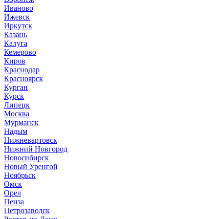
Иваново
Ижевск
Иркутск
Казань
Калуга
Кемерово
Киров
Краснодар
Красноярск
Курган
Курск
Липецк
Москва
Мурманск
Надым
Нижневартовск
Нижний Новгород
Новосибирск
Новый Уренгой
Ноябрьск
Омск
Орел
Пенза
Петрозаводск