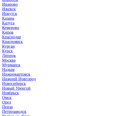
Иваново
Ижевск
Иркутск
Казань
Калуга
Кемерово
Киров
Краснодар
Красноярск
Курган
Курск
Липецк
Москва
Мурманск
Надым
Нижневартовск
Нижний Новгород
Новосибирск
Новый Уренгой
Ноябрьск
Омск
Орел
Пенза
Петрозаводск