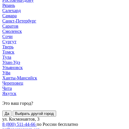
Ростов-на-Дону
Рязань
Салехард
Самара
Санкт-Петербург
Саратов
Смоленск
Сочи
Сургут
Тверь
Томск
Тула
Улан-Удэ
Ульяновск
Уфа
Ханты-Мансийск
Череповец
Чита
Якутск
Это ваш город?
Да
Выбрать другой город
ул. Космонавтов, 3
8 (800) 511-44-66
по России бесплатно