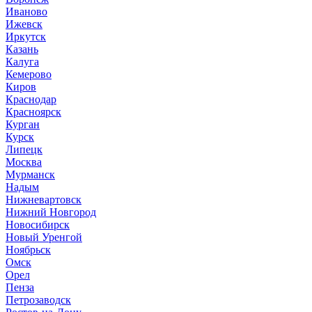
Иваново
Ижевск
Иркутск
Казань
Калуга
Кемерово
Киров
Краснодар
Красноярск
Курган
Курск
Липецк
Москва
Мурманск
Надым
Нижневартовск
Нижний Новгород
Новосибирск
Новый Уренгой
Ноябрьск
Омск
Орел
Пенза
Петрозаводск