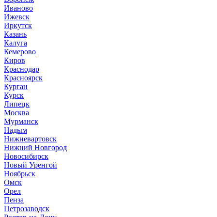
Иваново
Ижевск
Иркутск
Казань
Калуга
Кемерово
Киров
Краснодар
Красноярск
Курган
Курск
Липецк
Москва
Мурманск
Надым
Нижневартовск
Нижний Новгород
Новосибирск
Новый Уренгой
Ноябрьск
Омск
Орел
Пенза
Петрозаводск