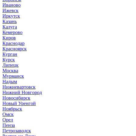
Иваново
Ижевск
Иркутск
Казань
Калуга
Кемерово
Киров
Краснодар
Красноярск
Курган
Курск
Липецк
Москва
Мурманск
Надым
Нижневартовск
Нижний Новгород
Новосибирск
Новый Уренгой
Ноябрьск
Омск
Орел
Пенза
Петрозаводск