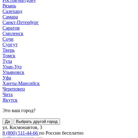
Ростов-на-Дону
Рязань
Салехард
Самара
Санкт-Петербург
Саратов
Смоленск
Сочи
Сургут
Тверь
Томск
Тула
Улан-Удэ
Ульяновск
Уфа
Ханты-Мансийск
Череповец
Чита
Якутск
Это ваш город?
Да
Выбрать другой город
ул. Космонавтов, 3
8 (800) 511-44-66
по России бесплатно