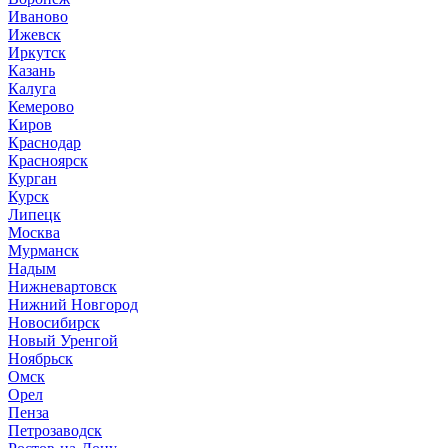
Иваново
Ижевск
Иркутск
Казань
Калуга
Кемерово
Киров
Краснодар
Красноярск
Курган
Курск
Липецк
Москва
Мурманск
Надым
Нижневартовск
Нижний Новгород
Новосибирск
Новый Уренгой
Ноябрьск
Омск
Орел
Пенза
Петрозаводск