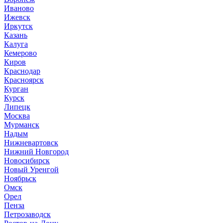
Иваново
Ижевск
Иркутск
Казань
Калуга
Кемерово
Киров
Краснодар
Красноярск
Курган
Курск
Липецк
Москва
Мурманск
Надым
Нижневартовск
Нижний Новгород
Новосибирск
Новый Уренгой
Ноябрьск
Омск
Орел
Пенза
Петрозаводск