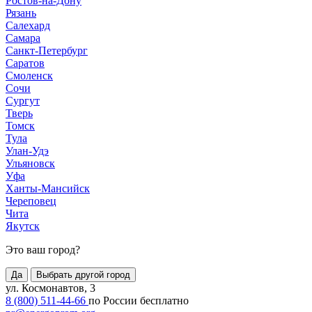
Ростов-на-Дону
Рязань
Салехард
Самара
Санкт-Петербург
Саратов
Смоленск
Сочи
Сургут
Тверь
Томск
Тула
Улан-Удэ
Ульяновск
Уфа
Ханты-Мансийск
Череповец
Чита
Якутск
Это ваш город?
Да
Выбрать другой город
ул. Космонавтов, 3
8 (800) 511-44-66
по России бесплатно