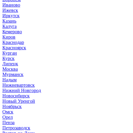
Иваново
Ижевск
Иркутск
Казань
Калуга
Кемерово
Киров
Краснодар
Красноярск
Курган
Курск
Липецк
Москва
Мурманск
Надым
Нижневартовск
Нижний Новгород
Новосибирск
Новый Уренгой
Ноябрьск
Омск
Орел
Пенза
Петрозаводск