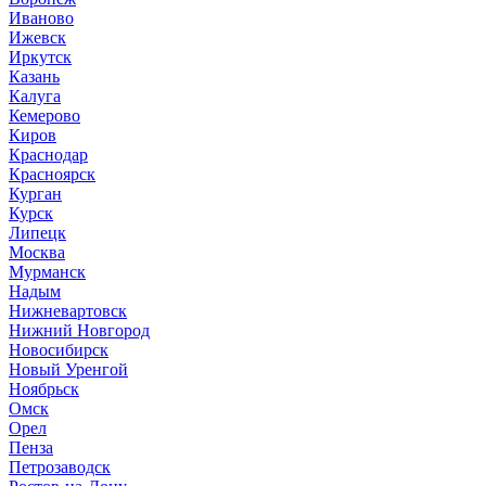
Иваново
Ижевск
Иркутск
Казань
Калуга
Кемерово
Киров
Краснодар
Красноярск
Курган
Курск
Липецк
Москва
Мурманск
Надым
Нижневартовск
Нижний Новгород
Новосибирск
Новый Уренгой
Ноябрьск
Омск
Орел
Пенза
Петрозаводск