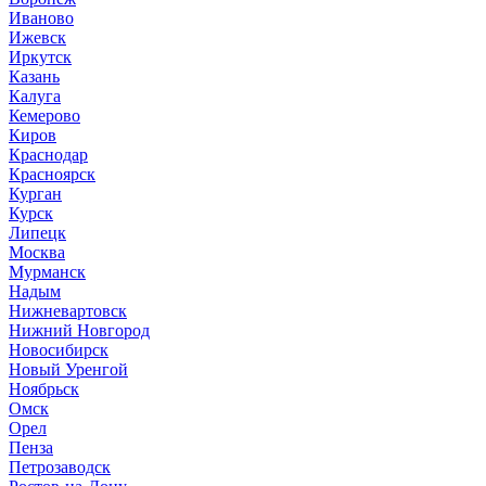
Иваново
Ижевск
Иркутск
Казань
Калуга
Кемерово
Киров
Краснодар
Красноярск
Курган
Курск
Липецк
Москва
Мурманск
Надым
Нижневартовск
Нижний Новгород
Новосибирск
Новый Уренгой
Ноябрьск
Омск
Орел
Пенза
Петрозаводск