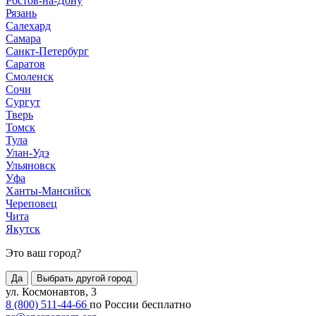
Ростов-на-Дону
Рязань
Салехард
Самара
Санкт-Петербург
Саратов
Смоленск
Сочи
Сургут
Тверь
Томск
Тула
Улан-Удэ
Ульяновск
Уфа
Ханты-Мансийск
Череповец
Чита
Якутск
Это ваш город?
Да
Выбрать другой город
ул. Космонавтов, 3
8 (800) 511-44-66
по России бесплатно