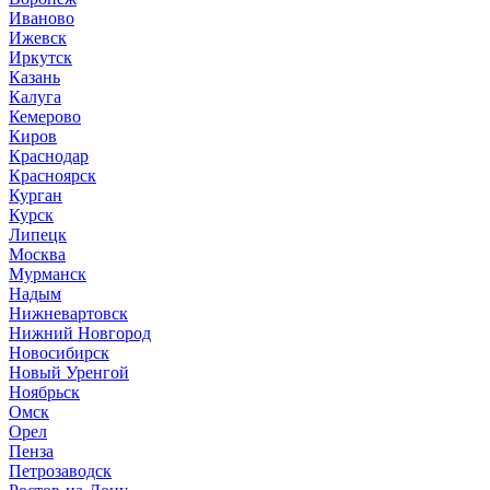
Иваново
Ижевск
Иркутск
Казань
Калуга
Кемерово
Киров
Краснодар
Красноярск
Курган
Курск
Липецк
Москва
Мурманск
Надым
Нижневартовск
Нижний Новгород
Новосибирск
Новый Уренгой
Ноябрьск
Омск
Орел
Пенза
Петрозаводск