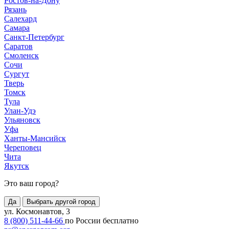
Ростов-на-Дону
Рязань
Салехард
Самара
Санкт-Петербург
Саратов
Смоленск
Сочи
Сургут
Тверь
Томск
Тула
Улан-Удэ
Ульяновск
Уфа
Ханты-Мансийск
Череповец
Чита
Якутск
Это ваш город?
Да
Выбрать другой город
ул. Космонавтов, 3
8 (800) 511-44-66
по России бесплатно