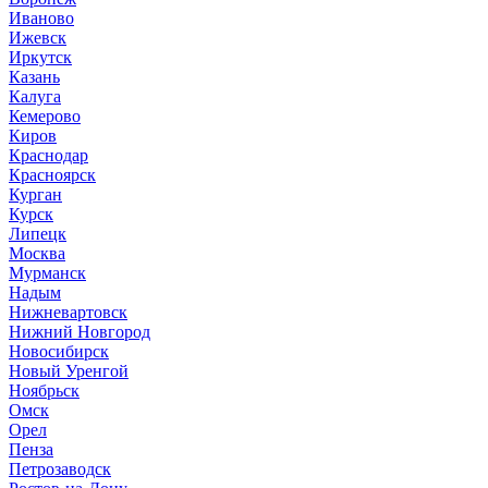
Иваново
Ижевск
Иркутск
Казань
Калуга
Кемерово
Киров
Краснодар
Красноярск
Курган
Курск
Липецк
Москва
Мурманск
Надым
Нижневартовск
Нижний Новгород
Новосибирск
Новый Уренгой
Ноябрьск
Омск
Орел
Пенза
Петрозаводск