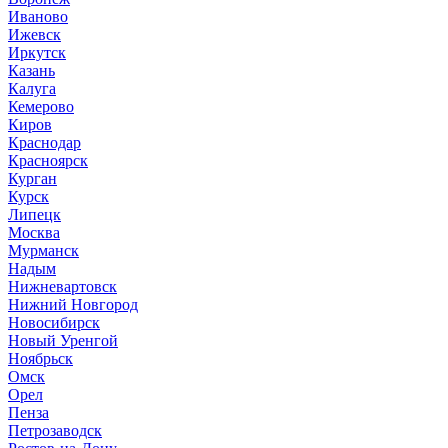
Иваново
Ижевск
Иркутск
Казань
Калуга
Кемерово
Киров
Краснодар
Красноярск
Курган
Курск
Липецк
Москва
Мурманск
Надым
Нижневартовск
Нижний Новгород
Новосибирск
Новый Уренгой
Ноябрьск
Омск
Орел
Пенза
Петрозаводск