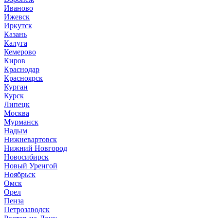
Иваново
Ижевск
Иркутск
Казань
Калуга
Кемерово
Киров
Краснодар
Красноярск
Курган
Курск
Липецк
Москва
Мурманск
Надым
Нижневартовск
Нижний Новгород
Новосибирск
Новый Уренгой
Ноябрьск
Омск
Орел
Пенза
Петрозаводск