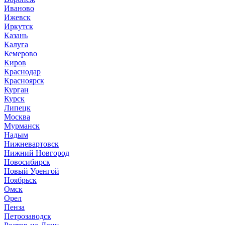
Иваново
Ижевск
Иркутск
Казань
Калуга
Кемерово
Киров
Краснодар
Красноярск
Курган
Курск
Липецк
Москва
Мурманск
Надым
Нижневартовск
Нижний Новгород
Новосибирск
Новый Уренгой
Ноябрьск
Омск
Орел
Пенза
Петрозаводск