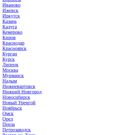
Иваново
Ижевск
Иркутск
Казань
Калуга
Кемерово
Киров
Краснодар
Красноярск
Курган
Курск
Липецк
Москва
Мурманск
Надым
Нижневартовск
Нижний Новгород
Новосибирск
Новый Уренгой
Ноябрьск
Омск
Орел
Пенза
Петрозаводск