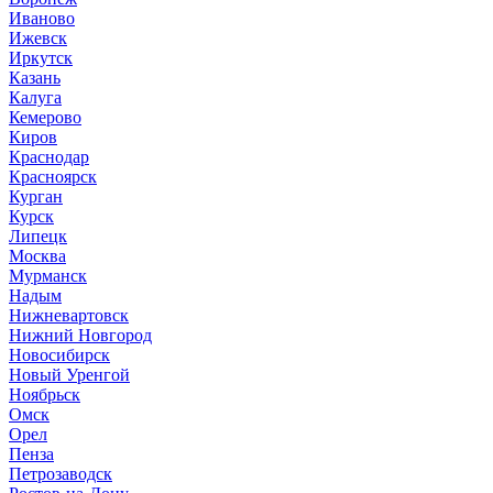
Иваново
Ижевск
Иркутск
Казань
Калуга
Кемерово
Киров
Краснодар
Красноярск
Курган
Курск
Липецк
Москва
Мурманск
Надым
Нижневартовск
Нижний Новгород
Новосибирск
Новый Уренгой
Ноябрьск
Омск
Орел
Пенза
Петрозаводск