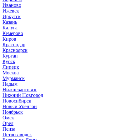
Иваново
Ижевск
Иркутск
Казань
Калуга
Кемерово
Киров
Краснодар
Красноярск
Курган
Курск
Липецк
Москва
Мурманск
Надым
Нижневартовск
Нижний Новгород
Новосибирск
Новый Уренгой
Ноябрьск
Омск
Орел
Пенза
Петрозаводск