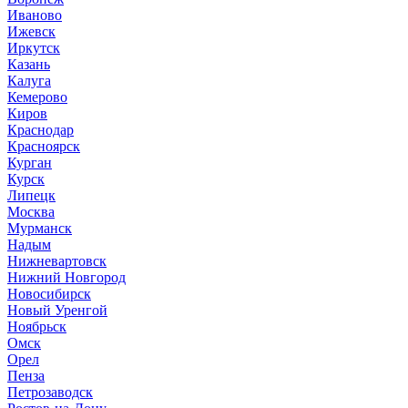
Иваново
Ижевск
Иркутск
Казань
Калуга
Кемерово
Киров
Краснодар
Красноярск
Курган
Курск
Липецк
Москва
Мурманск
Надым
Нижневартовск
Нижний Новгород
Новосибирск
Новый Уренгой
Ноябрьск
Омск
Орел
Пенза
Петрозаводск