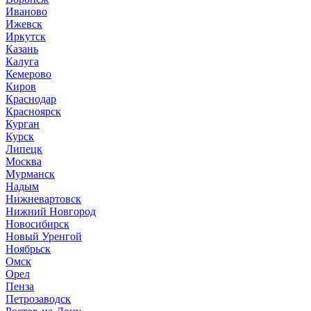
Иваново
Ижевск
Иркутск
Казань
Калуга
Кемерово
Киров
Краснодар
Красноярск
Курган
Курск
Липецк
Москва
Мурманск
Надым
Нижневартовск
Нижний Новгород
Новосибирск
Новый Уренгой
Ноябрьск
Омск
Орел
Пенза
Петрозаводск