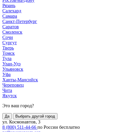
Ростов-на-Дону
Рязань
Салехард
Самара
Санкт-Петербург
Саратов
Смоленск
Сочи
Сургут
Тверь
Томск
Тула
Улан-Удэ
Ульяновск
Уфа
Ханты-Мансийск
Череповец
Чита
Якутск
Это ваш город?
Да
Выбрать другой город
ул. Космонавтов, 3
8 (800) 511-44-66
по России бесплатно