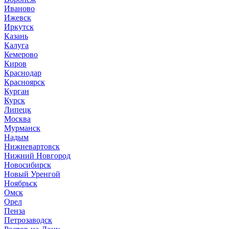
Иваново
Ижевск
Иркутск
Казань
Калуга
Кемерово
Киров
Краснодар
Красноярск
Курган
Курск
Липецк
Москва
Мурманск
Надым
Нижневартовск
Нижний Новгород
Новосибирск
Новый Уренгой
Ноябрьск
Омск
Орел
Пенза
Петрозаводск