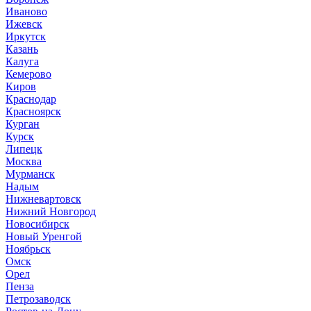
Иваново
Ижевск
Иркутск
Казань
Калуга
Кемерово
Киров
Краснодар
Красноярск
Курган
Курск
Липецк
Москва
Мурманск
Надым
Нижневартовск
Нижний Новгород
Новосибирск
Новый Уренгой
Ноябрьск
Омск
Орел
Пенза
Петрозаводск