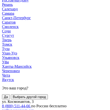
Ростов-на-Дону
Рязань
Салехард
Самара
Санкт-Петербург
Саратов
Смоленск
Сочи
Сургут
Тверь
Томск
Тула
Улан-Удэ
Ульяновск
Уфа
Ханты-Мансийск
Череповец
Чита
Якутск
Это ваш город?
Да
Выбрать другой город
ул. Космонавтов, 3
8 (800) 511-44-66
по России бесплатно