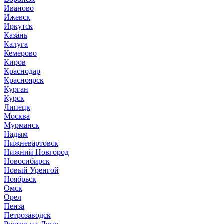
Иваново
Ижевск
Иркутск
Казань
Калуга
Кемерово
Киров
Краснодар
Красноярск
Курган
Курск
Липецк
Москва
Мурманск
Надым
Нижневартовск
Нижний Новгород
Новосибирск
Новый Уренгой
Ноябрьск
Омск
Орел
Пенза
Петрозаводск