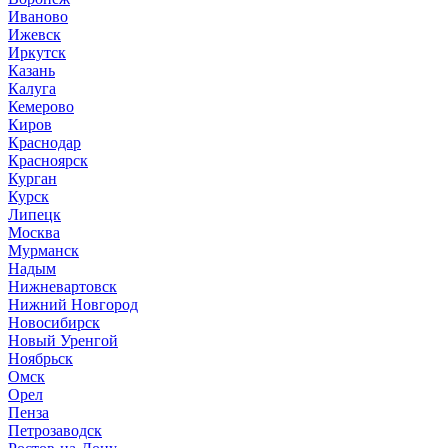
Иваново
Ижевск
Иркутск
Казань
Калуга
Кемерово
Киров
Краснодар
Красноярск
Курган
Курск
Липецк
Москва
Мурманск
Надым
Нижневартовск
Нижний Новгород
Новосибирск
Новый Уренгой
Ноябрьск
Омск
Орел
Пенза
Петрозаводск