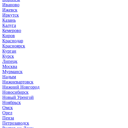
Иваново
Ижевск
Иркутск
Казань
Калуга
Кемерово
Киров
Краснодар
Красноярск
Курган
Курск
Липецк
Москва
Мурманск
Надым
Нижневартовск
Нижний Новгород
Новосибирск
Новый Уренгой
Ноябрьск
Омск
Орел
Пенза
Петрозаводск